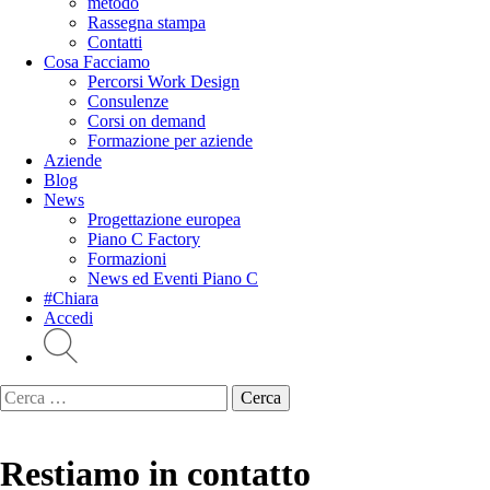
metodo
Rassegna stampa
Contatti
Cosa Facciamo
Percorsi Work Design
Consulenze
Corsi on demand
Formazione per aziende
Aziende
Blog
News
Progettazione europea
Piano C Factory
Formazioni
News ed Eventi Piano C
#Chiara
Accedi
Ricerca
per:
Restiamo in contatto