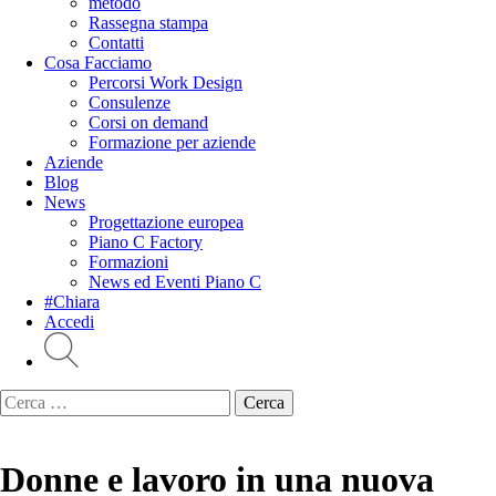
metodo
Rassegna stampa
Contatti
Cosa Facciamo
Percorsi Work Design
Consulenze
Corsi on demand
Formazione per aziende
Aziende
Blog
News
Progettazione europea
Piano C Factory
Formazioni
News ed Eventi Piano C
#Chiara
Accedi
Ricerca
per:
Donne e lavoro in una nuova