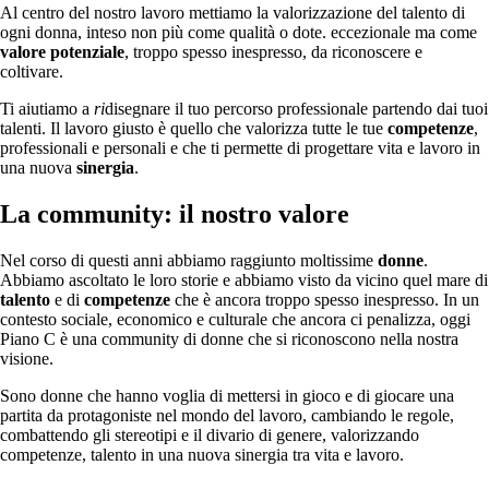
Al centro del nostro lavoro mettiamo la valorizzazione del talento di
ogni donna, inteso non più come qualità o dote. eccezionale ma come
valore potenziale
, troppo spesso inespresso, da riconoscere e
coltivare.
Ti aiutiamo a
ri
disegnare il tuo percorso professionale partendo dai tuoi
talenti. Il lavoro giusto è quello che valorizza tutte le tue
competenze
,
professionali e personali e che ti permette di progettare vita e lavoro in
una nuova
sinergia
.
La community: il nostro valore
Nel corso di questi anni abbiamo raggiunto moltissime
donne
.
Abbiamo ascoltato le loro storie e abbiamo visto da vicino quel mare di
talento
e di
competenze
che è ancora troppo spesso inespresso. In un
contesto sociale, economico e culturale che ancora ci penalizza, oggi
Piano C è una community di donne che si riconoscono nella nostra
visione.
Sono donne che hanno voglia di mettersi in gioco e di giocare una
partita da protagoniste nel mondo del lavoro, cambiando le regole,
combattendo gli stereotipi e il divario di genere, valorizzando
competenze, talento in una nuova sinergia tra vita e lavoro.