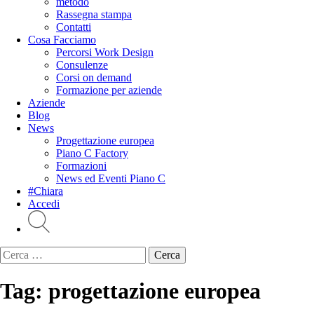
metodo
Rassegna stampa
Contatti
Cosa Facciamo
Percorsi Work Design
Consulenze
Corsi on demand
Formazione per aziende
Aziende
Blog
News
Progettazione europea
Piano C Factory
Formazioni
News ed Eventi Piano C
#Chiara
Accedi
Ricerca
per:
Tag:
progettazione europea