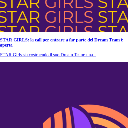
STAR GIRLS: la call per entrare a far parte del Dream Team è
aperta
STAR Girls sta costruendo il suo Dream Team: una...