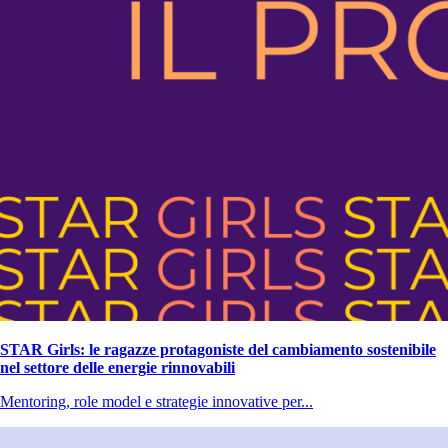
STAR Girls: le ragazze protagoniste del cambiamento sostenibile
nel settore delle energie rinnovabili
Mentoring, role model e strategie innovative per...