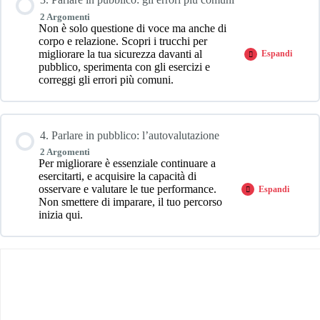
2 Argomenti
Non è solo questione di voce ma anche di
corpo e relazione. Scopri i trucchi per
migliorare la tua sicurezza davanti al
Espandi
3.
pubblico, sperimenta con gli esercizi e
Parlare
correggi gli errori più comuni.
in
pubblico:
gli
errori
più
comuni
4. Parlare in pubblico: l’autovalutazione
2 Argomenti
Per migliorare è essenziale continuare a
esercitarti, e acquisire la capacità di
osservare e valutare le tue performance.
Espandi
4.
Non smettere di imparare, il tuo percorso
Parlare
inizia qui.
in
pubblico:
l’autovalutaz