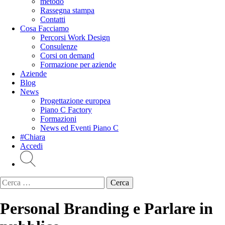
metodo
Rassegna stampa
Contatti
Cosa Facciamo
Percorsi Work Design
Consulenze
Corsi on demand
Formazione per aziende
Aziende
Blog
News
Progettazione europea
Piano C Factory
Formazioni
News ed Eventi Piano C
#Chiara
Accedi
Ricerca
per:
Personal Branding e Parlare in