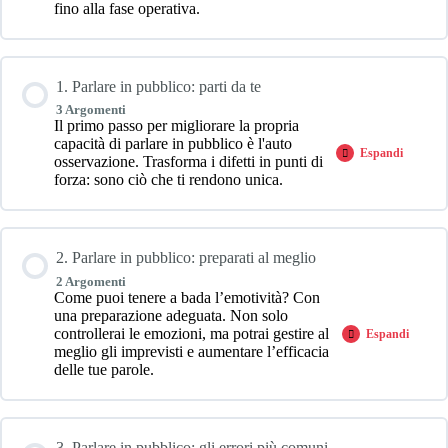
All’opera:
fino alla fase operativa.
la
tua
strategia
di
empowering
1. Parlare in pubblico: parti da te
branding
3 Argomenti
Il primo passo per migliorare la propria
capacità di parlare in pubblico è l'auto
Espandi
1.
osservazione. Trasforma i difetti in punti di
Parlare
forza: sono ciò che ti rendono unica.
in
pubblico:
parti
da
te
2. Parlare in pubblico: preparati al meglio
2 Argomenti
Come puoi tenere a bada l’emotività? Con
una preparazione adeguata. Non solo
controllerai le emozioni, ma potrai gestire al
Espandi
2.
meglio gli imprevisti e aumentare l’efficacia
Parlare
delle tue parole.
in
pubblico:
preparati
al
meglio
3. Parlare in pubblico: gli errori più comuni