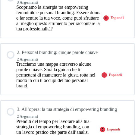
3 Argomenti
Scopriamo la sinergia tra empowering
femminile e personal branding. Essere donna
e far sentire la tua voce, come puoi sfruttare
Espandi
1.
al meglio questo strumento per raccontare la
Il
tua professionalità?
personal
branding
è
la
tua
voce
2. Personal branding: cinque parole chiave
2 Argomenti
Tracciamo una mappa attraverso alcune
parole chiave. Sarà la guida che ti
permetterà di mantenere la giusta rotta nel
Espandi
2.
modo in cui ti occupi del tuo personal
Personal
brand.
branding:
cinque
parole
chiave
3. All’opera: la tua strategia di empowering branding
2 Argomenti
Prenditi del tempo per lavorare alla tua
strategia di empowering branding, con
Espandi
3.
un lavoro pratico che parte dall’analisi