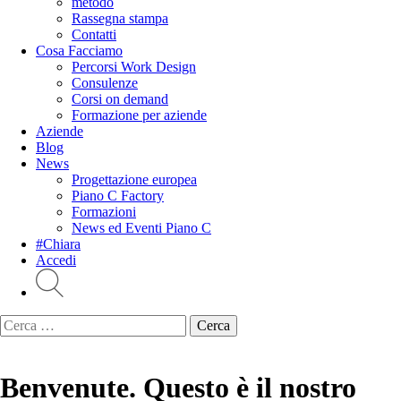
metodo
Rassegna stampa
Contatti
Cosa Facciamo
Percorsi Work Design
Consulenze
Corsi on demand
Formazione per aziende
Aziende
Blog
News
Progettazione europea
Piano C Factory
Formazioni
News ed Eventi Piano C
#Chiara
Accedi
Ricerca
per:
Benvenute. Questo è il nostro