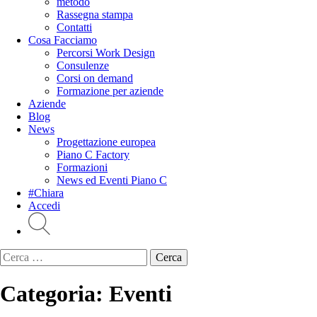
metodo
Rassegna stampa
Contatti
Cosa Facciamo
Percorsi Work Design
Consulenze
Corsi on demand
Formazione per aziende
Aziende
Blog
News
Progettazione europea
Piano C Factory
Formazioni
News ed Eventi Piano C
#Chiara
Accedi
Ricerca
per:
Categoria:
Eventi