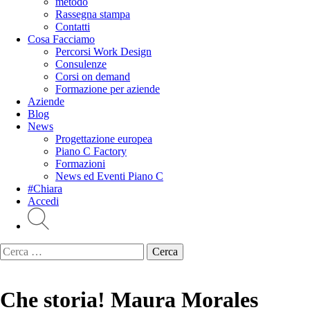
metodo
Rassegna stampa
Contatti
Cosa Facciamo
Percorsi Work Design
Consulenze
Corsi on demand
Formazione per aziende
Aziende
Blog
News
Progettazione europea
Piano C Factory
Formazioni
News ed Eventi Piano C
#Chiara
Accedi
Ricerca
per:
Che storia! Maura Morales