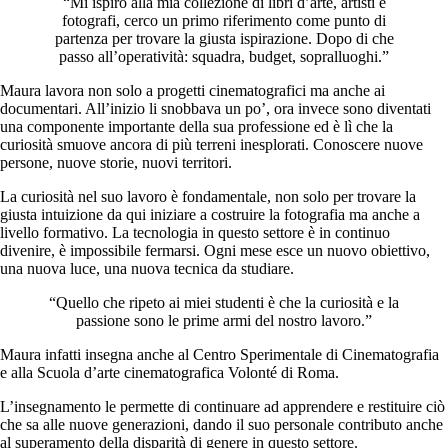
“Mi ispiro alla mia collezione di libri d’arte, artisti e
fotografi, cerco un primo riferimento come punto di
partenza per trovare la giusta ispirazione. Dopo di che
passo all’operatività: squadra, budget, sopralluoghi.”
Maura lavora non solo a progetti cinematografici ma anche ai
documentari. All’inizio li snobbava un po’, ora invece sono diventati
una componente importante della sua professione ed è lì che la
curiosità smuove ancora di più terreni inesplorati. Conoscere nuove
persone, nuove storie, nuovi territori.
La curiosità nel suo lavoro è fondamentale, non solo per trovare la
giusta intuizione da qui iniziare a costruire la fotografia ma anche a
livello formativo. La tecnologia in questo settore è in continuo
divenire, è impossibile fermarsi. Ogni mese esce un nuovo obiettivo,
una nuova luce, una nuova tecnica da studiare.
“Quello che ripeto ai miei studenti è che la curiosità e la
passione sono le prime armi del nostro lavoro.”
Maura infatti insegna anche al Centro Sperimentale di Cinematografia
e alla Scuola d’arte cinematografica Volonté di Roma.
L’insegnamento le permette di continuare ad apprendere e restituire ciò
che sa alle nuove generazioni, dando il suo personale contributo anche
al superamento della disparità di genere in questo settore.