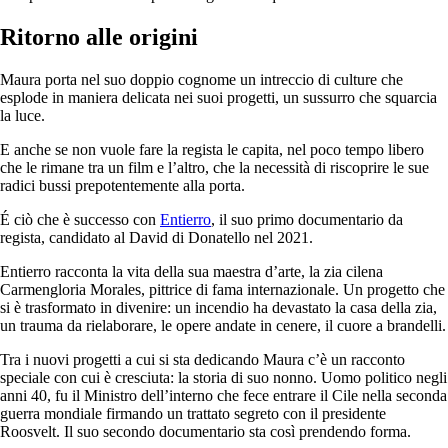
Ritorno alle origini
Maura porta nel suo doppio cognome un intreccio di culture che
esplode in maniera delicata nei suoi progetti, un sussurro che squarcia
la luce.
E anche se non vuole fare la regista le capita, nel poco tempo libero
che le rimane tra un film e l’altro, che la necessità di riscoprire le sue
radici bussi prepotentemente alla porta.
É ciò che è successo con
Entierro
, il suo primo documentario da
regista, candidato al David di Donatello nel 2021.
Entierro racconta la vita della sua maestra d’arte, la zia cilena
Carmengloria Morales, pittrice di fama internazionale. Un progetto che
si è trasformato in divenire: un incendio ha devastato la casa della zia,
un trauma da rielaborare, le opere andate in cenere, il cuore a brandelli.
Tra i nuovi progetti a cui si sta dedicando Maura c’è un racconto
speciale con cui è cresciuta: la storia di suo nonno. Uomo politico negli
anni 40, fu il Ministro dell’interno che fece entrare il Cile nella seconda
guerra mondiale firmando un trattato segreto con il presidente
Roosvelt. Il suo secondo documentario sta così prendendo forma.