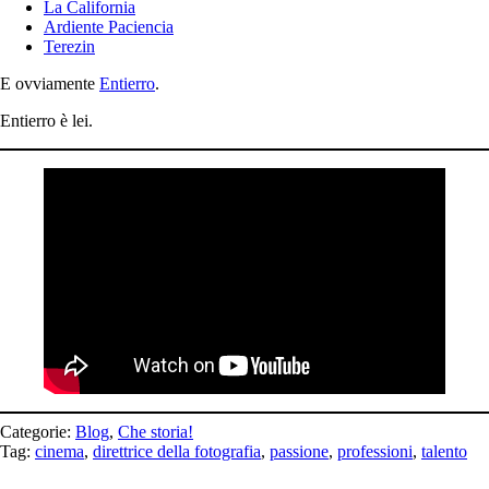
La California
Ardiente Paciencia
Terezin
E ovviamente
Entierro
.
Entierro è lei.
Categorie:
Blog
,
Che storia!
Tag:
cinema
,
direttrice della fotografia
,
passione
,
professioni
,
talento