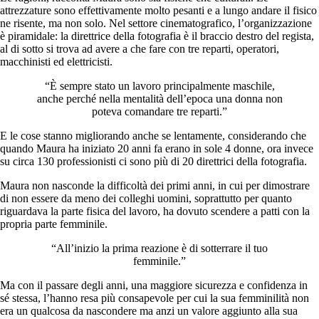
attrezzature sono effettivamente molto pesanti e a lungo andare il fisico
ne risente, ma non solo. Nel settore cinematografico, l’organizzazione
è piramidale: la direttrice della fotografia è il braccio destro del regista,
al di sotto si trova ad avere a che fare con tre reparti, operatori,
macchinisti ed elettricisti.
“È sempre stato un lavoro principalmente maschile,
anche perché nella mentalità dell’epoca una donna non
poteva comandare tre reparti.”
E le cose stanno migliorando anche se lentamente, considerando che
quando Maura ha iniziato 20 anni fa erano in sole 4 donne, ora invece
su circa 130 professionisti ci sono più di 20 direttrici della fotografia.
Maura non nasconde la difficoltà dei primi anni, in cui per dimostrare
di non essere da meno dei colleghi uomini, soprattutto per quanto
riguardava la parte fisica del lavoro, ha dovuto scendere a patti con la
propria parte femminile.
“All’inizio la prima reazione è di sotterrare il tuo
femminile.”
Ma con il passare degli anni, una maggiore sicurezza e confidenza in
sé stessa, l’hanno resa più consapevole per cui la sua femminilità non
era un qualcosa da nascondere ma anzi un valore aggiunto alla sua