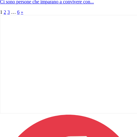
Ci sono persone che imparano a convivere con...
1
2
3
…
6
»