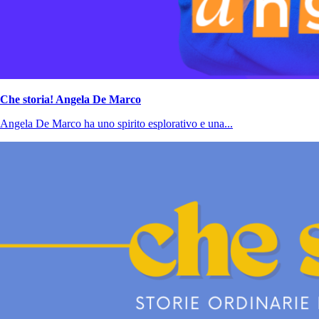
Che storia! Angela De Marco
Angela De Marco ha uno spirito esplorativo e una...