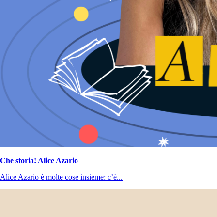
Che storia! Alice Azario
Alice Azario è molte cose insieme: c’è...