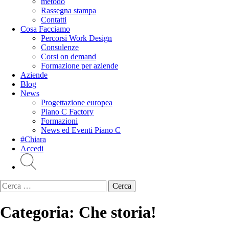
metodo
Rassegna stampa
Contatti
Cosa Facciamo
Percorsi Work Design
Consulenze
Corsi on demand
Formazione per aziende
Aziende
Blog
News
Progettazione europea
Piano C Factory
Formazioni
News ed Eventi Piano C
#Chiara
Accedi
Ricerca
per:
Categoria:
Che storia!