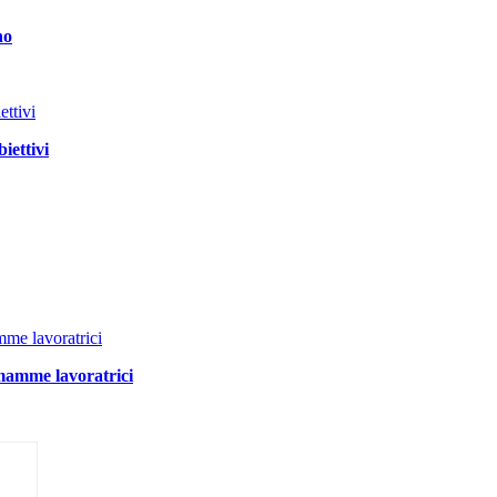
no
iettivi
 mamme lavoratrici