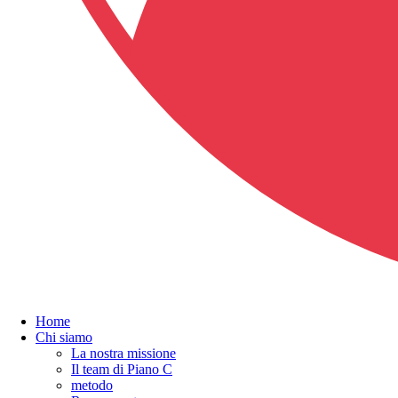
Home
Chi siamo
La nostra missione
Il team di Piano C
metodo