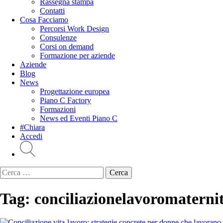
Rassegna stampa
Contatti
Cosa Facciamo
Percorsi Work Design
Consulenze
Corsi on demand
Formazione per aziende
Aziende
Blog
News
Progettazione europea
Piano C Factory
Formazioni
News ed Eventi Piano C
#Chiara
Accedi
Ricerca
per:
Tag:
conciliazionelavoromaterni