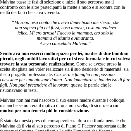
Malvina passa le fasi di selezione e inizia il suo percorso ma il
confronto con le altre partecipanti la mette a nudo e si scontra con la
realtà dei fatti che stava vivendo.
“Mi sono resa conto che avevo dimenticato me stessa, che
non sapevo più chi fossi, cosa amavo, cosa mi rendeva
felice. Mi ero arresa! Facevo la mamma, ero solo la
mamma di Mattia e Amaranta.
Avevo cancellato Malvina.”
Sembrava non esserci molto
spazio per lei, madre di due bambini
piccoli, negli ambiti lavorativi per cui si era formata e in cui voleva
trovare la sua personale realizzazione
. Come se avesse preso la
scelta sbagliata nel voler realizzare sia il suo desiderio di maternità, sia
il suo progetto professionale.
Carriera e famiglia non possono
coesistere per una giovane donna. Non lamentarti se hai deciso di fare
figli. Non puoi pretendere di lavorare
: queste le parole che le
risuonavano in testa.
Malvina non hai mai nascosto il suo essere madre durante i colloqui,
ma anche se non era il motivo di una non scelta, di sicuro era
un
motivo per non tenerla più in considerazione.
È stato da questa presa di consapevolezza dura ma fondamentale che
Malvina dà il via al suo percorso di Piano C Factory supportata dalle