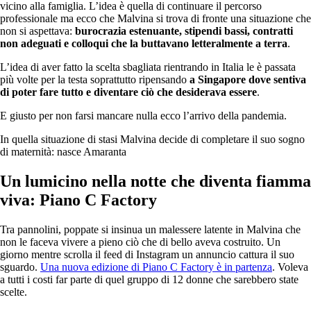
vicino alla famiglia. L’idea è quella di continuare il percorso
professionale ma ecco che Malvina si trova di fronte una situazione che
non si aspettava:
burocrazia estenuante, stipendi bassi, contratti
non adeguati e colloqui che la buttavano letteralmente a terra
.
L’idea di aver fatto la scelta sbagliata rientrando in Italia le è passata
più volte per la testa soprattutto ripensando
a Singapore dove sentiva
di poter fare tutto e diventare ciò che desiderava essere
.
E giusto per non farsi mancare nulla ecco l’arrivo della pandemia.
In quella situazione di stasi Malvina decide di completare il suo sogno
di maternità: nasce Amaranta
Un lumicino nella notte che diventa fiamma
viva: Piano C Factory
Tra pannolini, poppate si insinua un malessere latente in Malvina che
non le faceva vivere a pieno ciò che di bello aveva costruito. Un
giorno mentre scrolla il feed di Instagram un annuncio cattura il suo
sguardo.
Una nuova edizione di Piano C Factory è in partenza
. Voleva
a tutti i costi far parte di quel gruppo di 12 donne che sarebbero state
scelte.