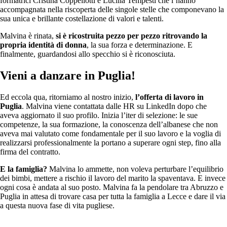
formatrici Cristina Coppellotti e Lucilla Tempesti che l’hanno
accompagnata nella riscoperta delle singole stelle che componevano la
sua unica e brillante costellazione di valori e talenti.
Malvina è rinata,
si è ricostruita pezzo per pezzo ritrovando la
propria identità di donna
, la sua forza e determinazione. E
finalmente, guardandosi allo specchio si è riconosciuta.
Vieni a danzare in Puglia!
Ed eccola qua, ritorniamo al nostro inizio,
l’offerta di lavoro in
Puglia
. Malvina viene contattata dalle HR su LinkedIn dopo che
aveva aggiornato il suo profilo. Inizia l’iter di selezione: le sue
competenze, la sua formazione, la conoscenza dell’albanese che non
aveva mai valutato come fondamentale per il suo lavoro e la voglia di
realizzarsi professionalmente la portano a superare ogni step, fino alla
firma del contratto.
E la famiglia?
Malvina lo ammette, non voleva perturbare l’equilibrio
dei bimbi, mettere a rischio il lavoro del marito la spaventava. E invece
ogni cosa è andata al suo posto. Malvina fa la pendolare tra Abruzzo e
Puglia in attesa di trovare casa per tutta la famiglia a Lecce e dare il via
a questa nuova fase di vita pugliese.