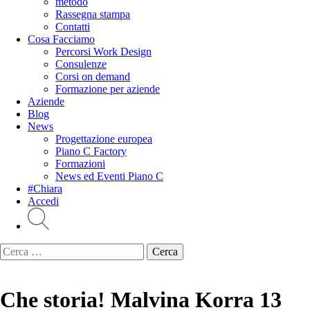
metodo
Rassegna stampa
Contatti
Cosa Facciamo
Percorsi Work Design
Consulenze
Corsi on demand
Formazione per aziende
Aziende
Blog
News
Progettazione europea
Piano C Factory
Formazioni
News ed Eventi Piano C
#Chiara
Accedi
Ricerca
per:
Che storia! Malvina Korra
13