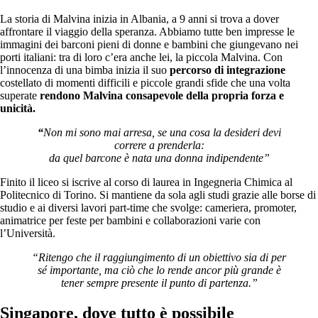
La storia di Malvina inizia in Albania, a 9 anni si trova a dover
affrontare il viaggio della speranza. Abbiamo tutte ben impresse le
immagini dei barconi pieni di donne e bambini che giungevano nei
porti italiani: tra di loro c’era anche lei, la piccola Malvina. Con
l’innocenza di una bimba inizia il suo
percorso di integrazione
costellato di momenti difficili e piccole grandi sfide che una volta
superate
rendono Malvina consapevole della propria forza e
unicità.
“
Non mi sono mai arresa, se una cosa la desideri devi
correre a prenderla:
da quel barcone è nata una donna indipendente”
Finito il liceo si iscrive al corso di laurea in Ingegneria Chimica al
Politecnico di Torino. Si mantiene da sola agli studi grazie alle borse di
studio e ai diversi lavori part-time che svolge: cameriera, promoter,
animatrice per feste per bambini e collaborazioni varie con
l’Università.
“Ritengo che il raggiungimento di un obiettivo sia di per
sé importante, ma ciò che lo rende ancor più grande è
tener sempre presente il punto di partenza.”
Singapore, dove tutto è possibile