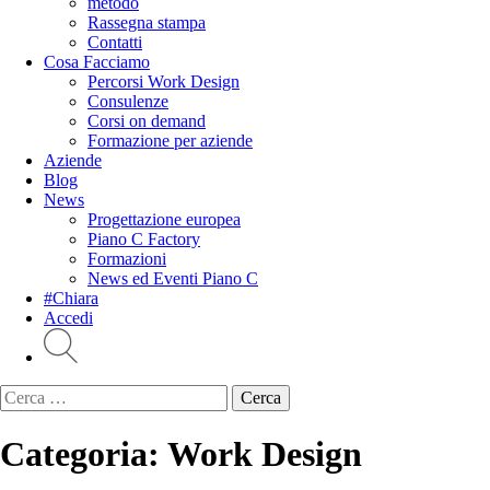
metodo
Rassegna stampa
Contatti
Cosa Facciamo
Percorsi Work Design
Consulenze
Corsi on demand
Formazione per aziende
Aziende
Blog
News
Progettazione europea
Piano C Factory
Formazioni
News ed Eventi Piano C
#Chiara
Accedi
Ricerca
per:
Categoria:
Work Design