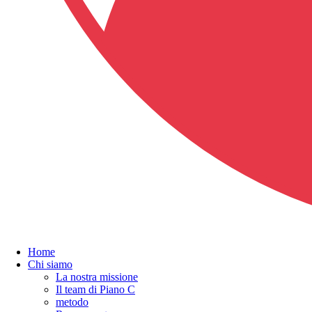
Home
Chi siamo
La nostra missione
Il team di Piano C
metodo