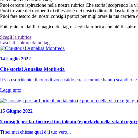
Puoi cercare ispirazione nella nostra rubrica Che storia! scoprendo la vi
Puoi trovare dei momenti di riflessione nei nostri editoriali, lasciarti gu
Puoi fare tesoro dei nostri consigli pratici per migliorare la tua carriera 
Fatti guidare dal filo magico dei tag o scegli la rubrica che più ti ispira:
Scegli la rubrica
Che storia!
Lasciati ispirare da un tag
,
Editoriali
,
Orme
,
Tips for job
riprogettazione professionale
,
talento
,
formazione
,
work design
,
stereot
generatività
,
news ed eventi Piano C
,
equilibrio
,
curriculumvitae
,
Link
14 Luglio 2022
connessioni
,
soft skills
,
sinergia
,
networking
,
negoziazione
,
libertà ec
LinkedIn
,
Erasmus+
,
discriminazione di genere
,
paola nosari
,
money m
Che storia! Annalisa Monfreda
economica femminile
,
impatto
,
factory
,
pianocfactory
,
aziende
,
carriera
libertà
,
ingegneria biomedica
,
mondo STEAM
,
professioni femminili
,
s
Il viso sorridente, il tono di voce caldo e rassicurante hanno scandito 
martino
,
meditazione
,
cuscinetti linguistici
,
abbondanza
,
workhaolic
,
c
energia carico mentale
,
detox
,
motivazione
,
parole
,
conciliazione lavor
Leggi tutto
15 Giugno 2022
5 consigli per far fiorire il tuo talento (e portarlo nella vita di ogni
Ti sei mai chiesta qual è il tuo vero...