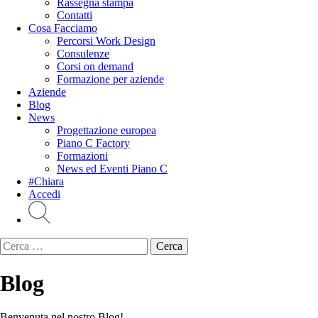
Rassegna stampa
Contatti
Cosa Facciamo
Percorsi Work Design
Consulenze
Corsi on demand
Formazione per aziende
Aziende
Blog
News
Progettazione europea
Piano C Factory
Formazioni
News ed Eventi Piano C
#Chiara
Accedi
Ricerca
per:
Blog
Benvenuta nel nostro Blog!