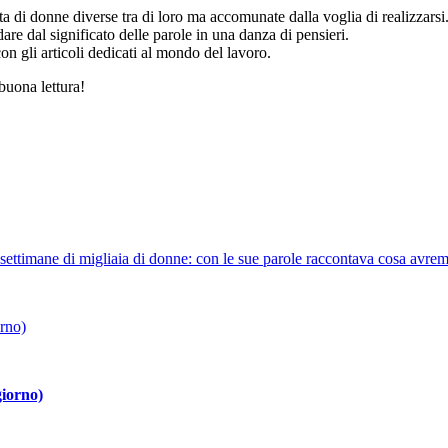
ta di donne diverse tra di loro ma accomunate dalla voglia di realizzarsi
idare dal significato delle parole in una danza di pensieri.
con gli articoli dedicati al mondo del lavoro.
 buona lettura!
ipi
,
passione
,
progettazione europea
,
piano c factory
,
linguaggio
,
cura
,
c
edIn
,
carico mentale
,
energia
,
empowerment
,
storytelling professionale
,
onomica
,
impresa
,
dati
,
lavoro
,
fiducia
,
progettazione
,
tips
,
fare rete
,
relaz
entor
,
organizzazione
,
digitale
,
sostenibilità
,
flow
,
burn out
,
osare
,
buon
,
nascosto
,
fashion blogger
,
gioielli
,
nascita
,
arte
,
donna
,
corpo
,
svilupp
oldi
,
lavoro di cura
,
flavia brevi
,
discriminazioni
,
federica di nardo
,
pia
le settimane di migliaia di donne: con le sue parole raccontava cosa avr
inema
,
direttrice della fotografia
,
professioni
,
calvino
,
design thinking
,
d
o maternità
 giorno)